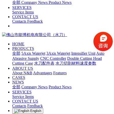
全部
Company News
Product News
SERVICES
Service Items
CONTACT US
Contacts
Feedback
HOME
PRODUCTS
全部
5Axis Waterjet
3Axis Waterjet
Intensifier Unit
Auto
Abrasive Supply
CNC Controller
Double Cutting Head
Cutting Case
水刀配件表
水刀切割材料速度参数
ABOUT US
About N&B
Advantages
Features
CASES
NEWS
全部
Company News
Product News
SERVICES
Service Items
CONTACT US
Contacts
Feedback
English